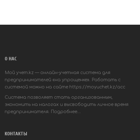
О НАС
Мой учет.kz — онлайн-учетная система для
предпринимателей «на упрощенке». Работать с
системой можно на сайте
https://moyuchet.kz/acc
Система позволяет стать организованным,
экономить на налогах и высвободить личное время
предпринимателя.
Подробнее…
КОНТАКТЫ