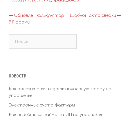
https://moyuchet.kz/?page_id=20
Обновлен калькулятор
Шаблон акта сверки
Навигация
911 формы
по
Найти:
записям
НОВОСТИ
Как рассчитать и сдать налоговую форму на
упрощенке
Электронные счета-фактуры
Как перейти из найма на ИП на упрощенке